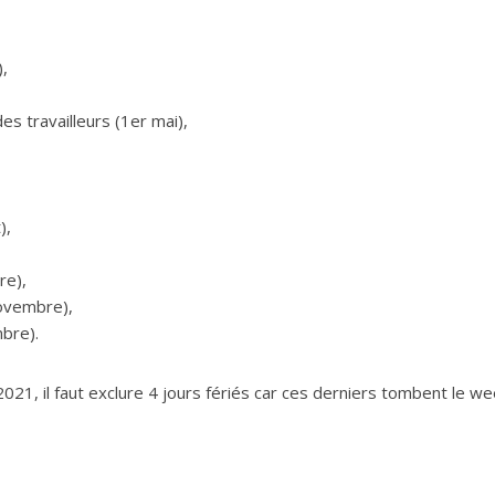
),
des travailleurs (1er mai),
),
re),
novembre),
bre).
21, il faut exclure 4 jours fériés car ces derniers tombent le we