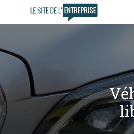
Véh
li