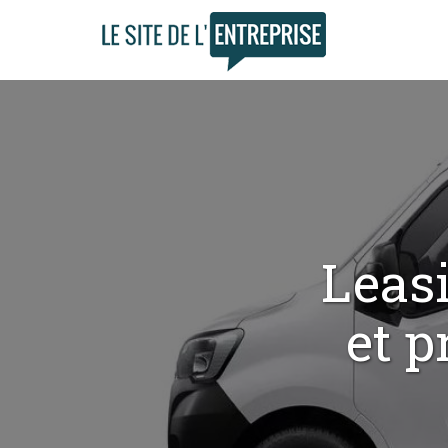
Leasi
et p