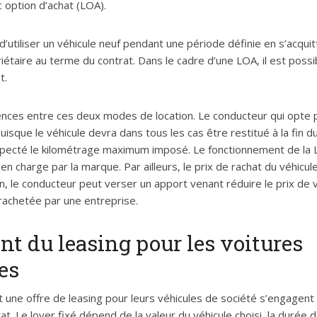
c option d’achat (LOA).
’utiliser un véhicule neuf pendant une période définie en s’acqui
étaire au terme du contrat. Dans le cadre d’une LOA, il est possib
t.
férences entre ces deux modes de location. Le conducteur qui opte 
uisque le véhicule devra dans tous les cas être restitué à la fin d
specté le kilométrage maximum imposé. Le fonctionnement de la L
en charge par la marque. Par ailleurs, le prix de rachat du véhicul
on, le conducteur peut verser un apport venant réduire le prix de 
 rachetée par une entreprise.
t du leasing pour les voitures
es
t une offre de leasing pour leurs véhicules de société s’engagent
rat. Le loyer fixé dépend de la valeur du véhicule choisi, la durée de