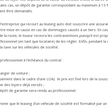
tains cas, un dépôt de garantie correspondant au maximum à 15 % 
vent être demandés.
l’entreprise qui recourt au leasing auto doit souscrire une assur
 être mise en cause en cas de dommages causés à un tiers. En ca
e la route, le loueur recevra les contraventions puisqu’il est propr
essionnel (en tant que locataire) de les régler. Enfin, pendant la 
la taxe sur les véhicules de société.
 professionnel à l’échéance du contrat :
hanger de voiture ;
uement dans le cadre d’une LOA) : le prix est fixé lors de la sous
ue des loyers déjà versés ;
 dépôt de garantie sera rendu au professionnel.
tenir que le leasing d’un véhicule de société est formalisé par un c